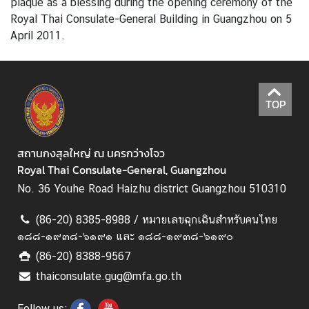
อ
plaque as a blessing during the opening ceremony of the
มู
Royal Thai Consulate-General Building in Guangzhou on 5
ล
April 2011.
เ
พื่
อ
ธุ
TOP
ร
กิ
จ
สถานกงสุลใหญ่ ณ นครกว่างโจว
ไ
Royal Thai Consulate-General, Guangzhou
ท
No. 36 Youhe Road Haizhu district Guangzhou 510310
ย
ใ
(86-20) 8385-8988 / หมายเลขฉุกเฉินสำหรับคนไทย
น
๑๘๘-๑๙๓๘-๖๑๙๑ และ ๑๘๘-๑๙๓๘-๖๑๙๐
จี
(86-20) 8388-9567
น
thaiconsulate.gug@mfa.go.th
Follow us: