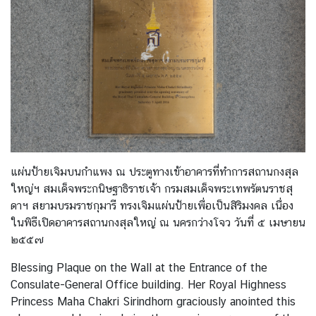
ญ่
ข่
า
ว
บ
ริ
ก
แผ่นป้ายเจิมบนกำแพง ณ ประตูทางเข้าอาคารที่ทำการสถานกงสุล
า
ใหญ่ฯ สมเด็จพระกนิษฐาธิราชเจ้า กรมสมเด็จพระเทพรัตนราชสุ
ร
ดาฯ สยามบรมราชกุมารี ทรงเจิมแผ่นป้ายเพื่อเป็นสิริมงคล เนื่อง
ในพิธีเปิดอาคารสถานกงสุลใหญ่ ณ นครกว่างโจว วันที่ ๕ เมษายน
๒๕๕๗
ศู
น
Blessing Plaque on the Wall at the Entrance of the
ย์
Consulate-General Office building. Her Royal Highness
ข้
Princess Maha Chakri Sirindhorn graciously anointed this