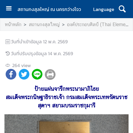
สถานกงสุลใหญ่ ณ นครกว่างโจว
Language
ห
หน้าหลัก
สถานกงสุลใหญ่
องค์ประกอบศิลป์ (Thai Elements)
น้
า
วันที่นำเข้าข้อมูล
แ
12 พ.ค. 2569
ร
วันที่ปรับปรุงข้อมูล
14 พ.ค. 2569
ก
264
view
ส
ถ
า
น
ป้ายแผ่นจารึกพระนามาภิไธย
ก
สมเด็จพระกนิษฐาธิราชเจ้า กรมสมเด็จพระเทพรัตนราช
ง
สุดาฯ สยามบรมราชกุมารี
สุ
ล
ใ
ห