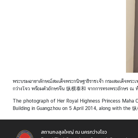
อ
มู
ล
เ
พื่
อ
ธุ
ร
กิ
จ
ไ
พระบรมฉายาลักษณ์สมเด็จพระกนิษฐาธิราชเจ้า กรมสมเด็จพระเทพ
ท
กว่างโจว พร้อมตัวอักษรจีน 纵横泰和 จากการทรงพระอักษร ณ ห้
ย
ใ
The photograph of Her Royal Highness Princess Maha Cha
น
Building in Guangzhou on 5 April 2014, along with the 纵
จี
น
สถานกงสุลใหญ่ ณ นครกว่างโจว