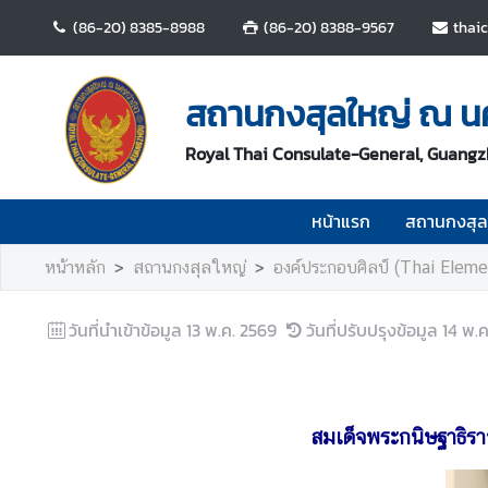
(86-20) 8385-8988
(86-20) 8388-9567
thai
ห
น้
สถานกงสุลใหญ่ ณ น
า
แ
Royal Thai Consulate-General, Guang
ร
ก
หน้าแรก
สถานกงสุล
ส
หน้าหลัก
สถานกงสุลใหญ่
องค์ประกอบศิลป์ (Thai Eleme
ถ
า
น
วันที่นำเข้าข้อมูล
13 พ.ค. 2569
วันที่ปรับปรุงข้อมูล
14 พ.ค
ก
ง
สุ
ล
สมเด็จพระกนิษฐาธิรา
ใ
ห