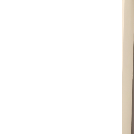
ญ่
ข่
า
ว
บ
ริ
ก
า
ร
ศู
น
ย์
ข้